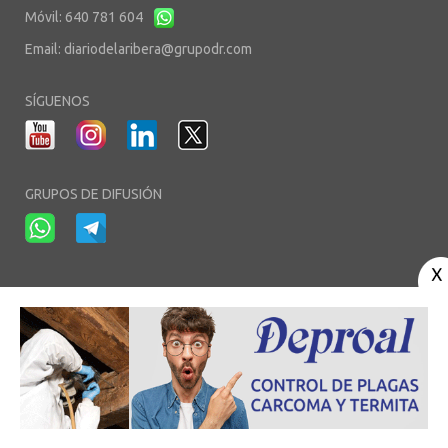
Móvil: 640 781 604
Email:
diariodelaribera@grupodr.com
SÍGUENOS
GRUPOS DE DIFUSIÓN
-
-
-
Aviso Legal
Política de Privacidad
Política de Cookies
Área privada
© Copyright 2003 - 2026. diariodelaribera.net ®. Desarrollo por
Multimedia
Team
- Alojado en