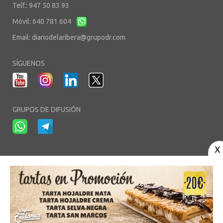
Telf.: 947 50 83 93
Móvil: 640 781 604
Email:
diariodelaribera@grupodr.com
SÍGUENOS
GRUPOS DE DIFUSIÓN
-
-
-
Aviso Legal
Política de Privacidad
Política de Cookies
Área privada