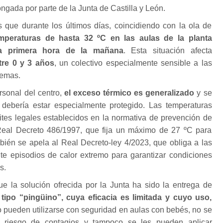
ngada por parte de la Junta de Castilla y León.
 que durante los últimos días, coincidiendo con la ola de
mperaturas de hasta 32 ºC en las aulas de la planta
 a primera hora de la mañana
. Esta situación afecta
re 0 y 3 años
, un colectivo especialmente sensible a las
remas.
rsonal del centro,
el exceso térmico es generalizado
y se
debería estar especialmente protegido. Las temperaturas
ites legales establecidos en la normativa de prevención de
Real Decreto 486/1997, que fija un máximo de 27 ºC para
bién se apela al Real Decreto-ley 4/2023, que obliga a las
nte episodios de calor extremo para garantizar condiciones
s.
e la solución ofrecida por la Junta ha sido la entrega de
 tipo “pingüino”, cuya eficacia es limitada y cuyo uso,
o pueden utilizarse con seguridad en aulas con bebés, no se
 riesgo de contagios y tampoco se les pueden aplicar