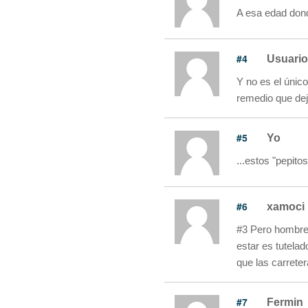
A esa edad dond
#4
Usuario
Y no es el únic
remedio que deja
#5
Yo
...estos "pepito
#6
xamoci
#3 Pero hombre 
estar es tutelad
que las carrete
#7
Fermin