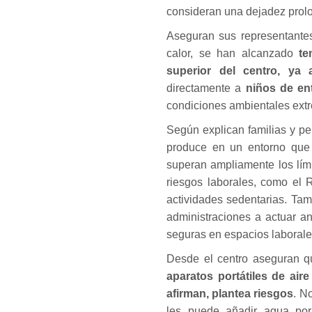
consideran una dejadez prolo
Aseguran sus representantes
calor, se han alcanzado
te
superior del centro, ya
directamente a
niños de ent
condiciones ambientales ext
Según explican familias y pe
produce en un entorno que 
superan ampliamente los lím
riesgos laborales, como el 
actividades sedentarias. Tam
administraciones a actuar a
seguras en espacios laborale
Desde el centro aseguran qu
aparatos portátiles de aire
afirman, plantea riesgos
. N
les puede añadir agua por