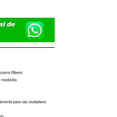
norama Ribera
l mediodía
ivamente para uso ciudadano
ado