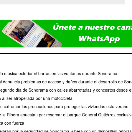
 sin música exterior ni barras en las ventanas durante Sonorama
l denuncia problemas de acceso y daños durante el desarrollo de So
 segundo día de Sonorama con calles abarrotadas y conciertos desde e
 al ser atropellada por una motocicleta
de extremar las precauciones para proteger las viviendas este verano
de la Ribera apuestan por reservar el parque General Gutiérrez exclus
a con fuerza
larán por la seguridad de Sonorama Ribera con un dispositivo reforz