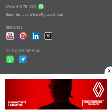
Móvil: 640 781 604
Email:
diariodelaribera@grupodr.com
SÍGUENOS
GRUPOS DE DIFUSIÓN
-
-
-
Aviso Legal
Política de Privacidad
Política de Cookies
Área privada
© Copyright 2003 - 2026. diariodelaribera.net ®. Desarrollo por
Multimedia