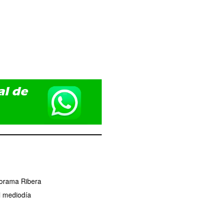
norama Ribera
l mediodía