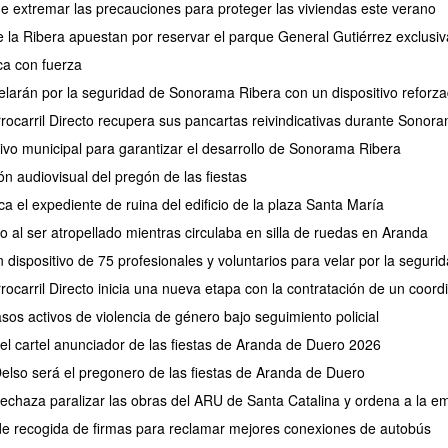
de extremar las precauciones para proteger las viviendas este verano
de la Ribera apuestan por reservar el parque General Gutiérrez exclus
a con fuerza
larán por la seguridad de Sonorama Ribera con un dispositivo reforz
rrocarril Directo recupera sus pancartas reivindicativas durante Sonor
tivo municipal para garantizar el desarrollo de Sonorama Ribera
ión audiovisual del pregón de las fiestas
ca el expediente de ruina del edificio de la plaza Santa María
 al ser atropellado mientras circulaba en silla de ruedas en Aranda
 dispositivo de 75 profesionales y voluntarios para velar por la segu
rocarril Directo inicia una nueva etapa con la contratación de un coor
os activos de violencia de género bajo seguimiento policial
 el cartel anunciador de las fiestas de Aranda de Duero 2026
elso será el pregonero de las fiestas de Aranda de Duero
 rechaza paralizar las obras del ARU de Santa Catalina y ordena a la e
de recogida de firmas para reclamar mejores conexiones de autobús