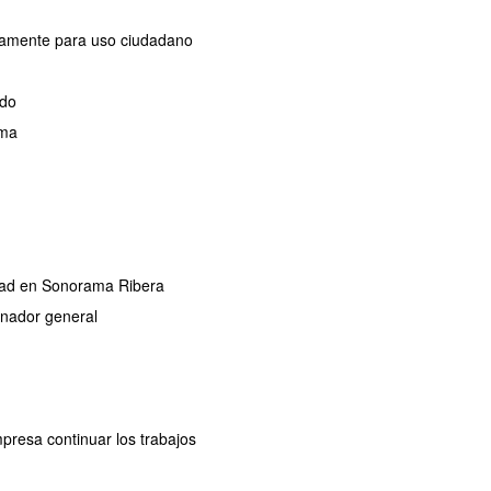
ivamente para uso ciudadano
ado
ama
ridad en Sonorama Ribera
dinador general
mpresa continuar los trabajos