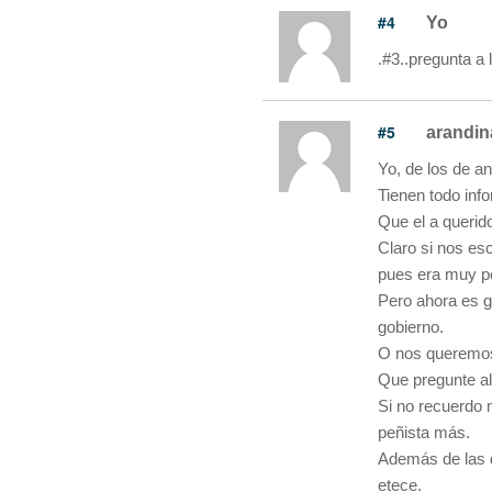
#4
Yo
.#3..pregunta a 
#5
arandin
Yo, de los de a
Tienen todo info
Que el a querido
Claro si nos es
pues era muy pe
Pero ahora es g
gobierno.
O nos queremos 
Que pregunte al
Si no recuerdo 
peñista más.
Además de las d
etece.