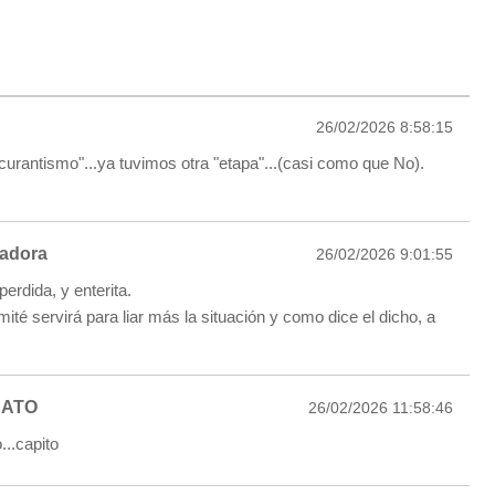
26/02/2026 8:58:15
scurantismo"...ya tuvimos otra "etapa"...(casi como que No).
radora
26/02/2026 9:01:55
perdida, y enterita.
ité servirá para liar más la situación y como dice el dicho, a
BATO
26/02/2026 11:58:46
o...capito