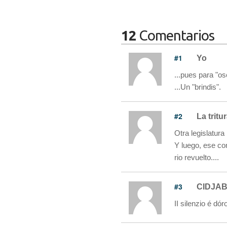
12
Comentarios
#1
Yo
...pues para "o
...Un "brindis".
#2
La tritu
Otra legislatura 
Y luego, ese com
rio revuelto....
#3
CIDJA
II silenzio é dór