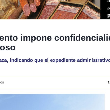
ento impone confidenciali
coso
aza, indicando que el expediente administrativo
ros