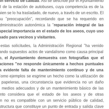
n servicio de calidad
. Así se describe por el Ayuntamiento
al de la estación de autobuses, cuya competencia es de la
uien se lo ha trasladado, de nuevo, a través de un escrito. El
 su "preocupación", recordando que se ha requerido en
dministración autonómica la "
reparación integral de las
special importancia en el estado de los aseos, cuyo uso
ado para vecinos y visitantes.
stas solicitudes, la Administración Regional "ha venido
legando supuestos actos de vandalismo como causa principal
, el Ayuntamiento demuestra con fotografías que el
alaciones "no responde únicamente a hechos puntuales
a evidente falta de mantenimiento continuo y de una
Como ejemplos se esgrime un hecho como la utilización de
papeleras, una circunstancia que evidencia no un daño
de medios adecuados y de un mantenimiento básico de las
iento considera que el estado de los aseos y de otras
n no es compatible con un servicio público de calidad,
tructura que constituye un punto de entrada y salida clave