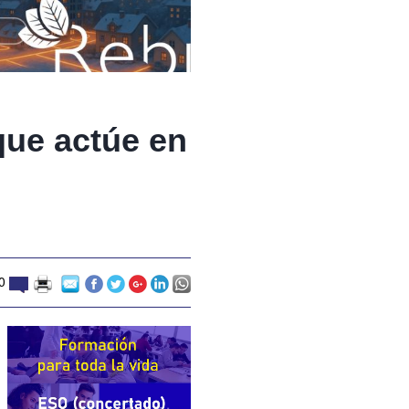
que actúe en
10