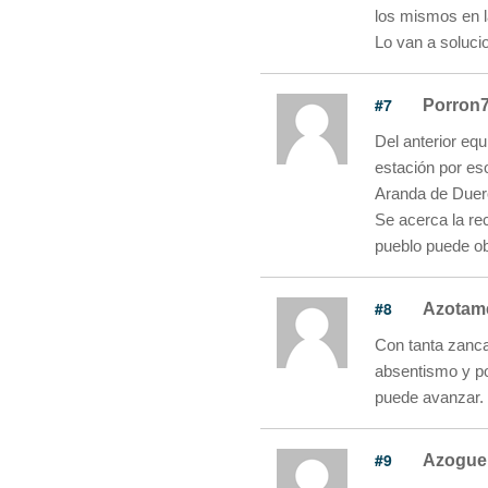
los mismos en 
Lo van a soluci
#7
Porron
Del anterior eq
estación por es
Aranda de Duer
Se acerca la rec
pueblo puede ob
#8
Azotam
Con tanta zanca
absentismo y p
puede avanzar.
#9
Azogue