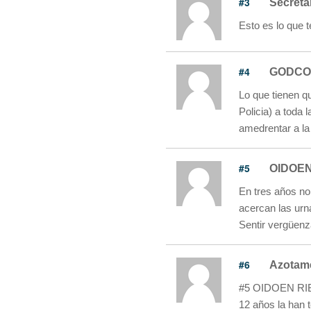
#3
Secreta
Esto es lo que 
#4
GODCO
Lo que tienen q
Policia) a toda
amedrentar a la
#5
OIDOE
En tres años no
acercan las urn
Sentir vergüen
#6
Azotam
#5 OIDOEN R
12 años la han 