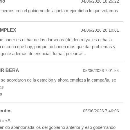
rio
04/06/2026 18:25:22
tenemos con el gobierno de la junta mejor dicho lo que votamos
MPLEX
04/06/2026 20:10:01
ue hacer es echar de las darsenas (de dentro ya les echa la
 la escoria que hay, porque no hacen mas que dar problemas y
 gente ademas de ensuciar, fumar, pelearse…
NRIBERA
05/06/2026 7:01:54
 se acordaron de la estación y ahora empieza la campaña, se
as
za
entes
05/06/2026 7:46:06
IBERA
tenido abandonada los del gobierno anterior y eso gobernando