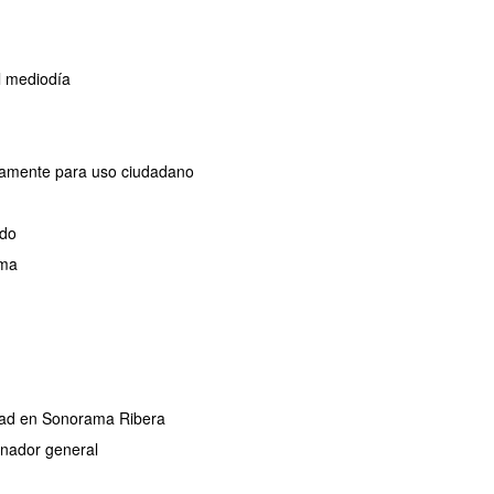
l mediodía
ivamente para uso ciudadano
ado
ama
ridad en Sonorama Ribera
dinador general