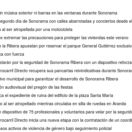
 sin música exterior ni barras en las ventanas durante Sonorama
 segundo día de Sonorama con calles abarrotadas y conciertos desde e
 al ser atropellada por una motocicleta
de extremar las precauciones para proteger las viviendas este verano
de la Ribera apuestan por reservar el parque General Gutiérrez exclus
a con fuerza
larán por la seguridad de Sonorama Ribera con un dispositivo reforz
rrocarril Directo recupera sus pancartas reivindicativas durante Sonor
tivo municipal para garantizar el desarrollo de Sonorama Ribera
ión audiovisual del pregón de las fiestas
ca el expediente de ruina del edificio de la plaza Santa María
 al ser atropellado mientras circulaba en silla de ruedas en Aranda
 dispositivo de 75 profesionales y voluntarios para velar por la segu
rocarril Directo inicia una nueva etapa con la contratación de un coor
os activos de violencia de género bajo seguimiento policial