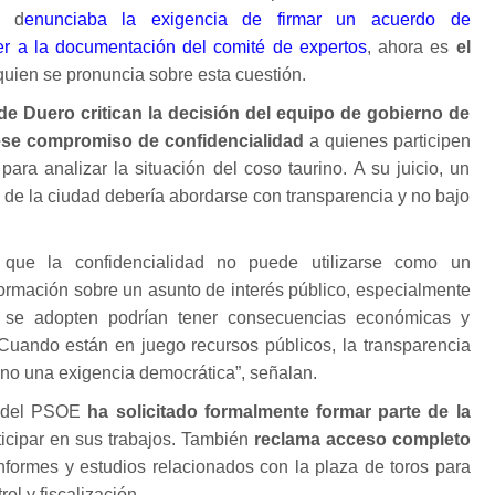
e d
enunciaba la exigencia de firmar un acuerdo de
er a la documentación del comité de expertos
, ahora es
el
uien se pronuncia sobre esta cuestión.
 Duero critican la decisión del equipo de gobierno de
ese compromiso de confidencialidad
a quienes participen
para analizar la situación del coso taurino. A su juicio, un
o de la ciudad debería abordarse con transparencia y no bajo
n que la confidencialidad no puede utilizarse como un
formación sobre un asunto de interés público, especialmente
 se adopten podrían tener consecuencias económicas y
 “Cuando están en juego recursos públicos, la transparencia
sino una exigencia democrática”, señalan.
al del PSOE
ha solicitado formalmente formar parte de la
ticipar en sus trabajos. También
reclama acceso completo
informes y estudios relacionados con la plaza de toros para
ol y fiscalización.