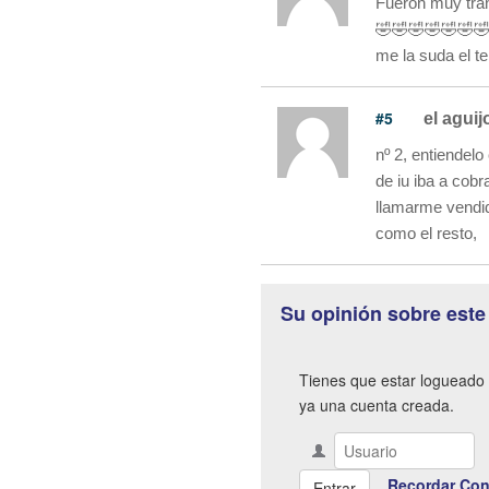
Fueron muy tran
🤣🤣🤣🤣🤣🤣
me la suda el t
#5
el aguij
nº 2, entiendel
de iu iba a cobr
llamarme vendi
como el resto,
Su opinión sobre este
Tienes que estar logueado 
ya una cuenta creada.
Recordar Con