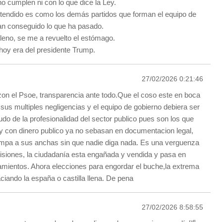
o cumplen ni con lo que dice la Ley.
tendido es como los demás partidos que forman el equipo de
an conseguido lo que ha pasado.
eno, se me a revuelto el estómago.
 hoy era del presidente Trump.
27/02/2026 0:21:46
azon el Psoe, transparencia ante todo.Que el coso este en boca
sus multiples negligencias y el equipo de gobierno debiera ser
udo de la profesionalidad del sector publico pues son los que
 con dinero publico ya no sebasan en documentacion legal,
mpa a sus anchas sin que nadie diga nada. Es una verguenza
isiones, la ciudadanía esta engañada y vendida y pasa en
amientos. Ahora elecciones para engordar el buche,la extrema
ciando la españa o castilla llena. De pena
27/02/2026 8:58:55