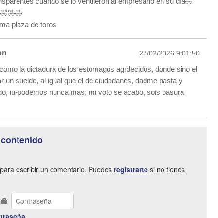
sparentes cuando se lo vendieron al empresario en su día🤣
🤣🤣🤣
ema plaza de toros
on
27/02/2026 9:01:50
o como la dictadura de los estomagos agrdecidos, donde sino el
ar un sueldo, al igual que el de ciudadanos, dadme pasta y
do, iu-podemos nunca mas, mi voto se acabo, sois basura
 contenido
para escribir un comentario. Puedes
registrarte
si no tienes
traseña