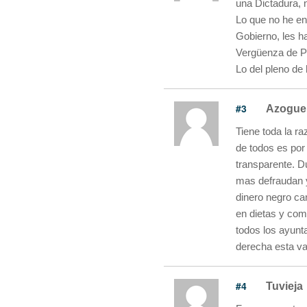
una Dictadura, n
Lo que no he en
Gobierno, les h
Vergüenza de Pl
Lo del pleno de
#3
Azogue
Tiene toda la r
de todos es por 
transparente. D
mas defraudan y
dinero negro ca
en dietas y com
todos los ayunt
derecha esta va
#4
Tuvieja