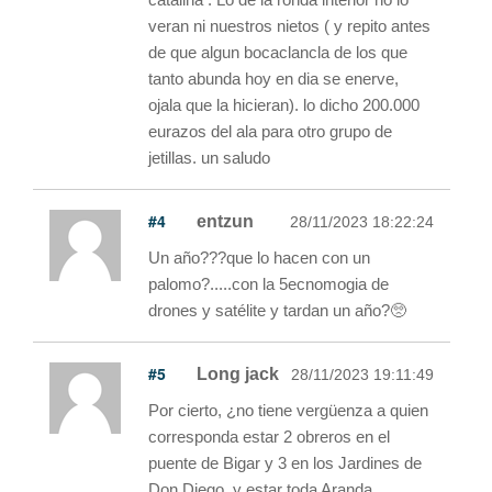
veran ni nuestros nietos ( y repito antes
de que algun bocaclancla de los que
tanto abunda hoy en dia se enerve,
ojala que la hicieran). lo dicho 200.000
eurazos del ala para otro grupo de
jetillas. un saludo
#4
entzun
28/11/2023 18:22:24
Un año???que lo hacen con un
palomo?.....con la 5ecnomogia de
drones y satélite y tardan un año?🥺
#5
Long jack
28/11/2023 19:11:49
Por cierto, ¿no tiene vergüenza a quien
corresponda estar 2 obreros en el
puente de Bigar y 3 en los Jardines de
Don Diego, y estar toda Aranda