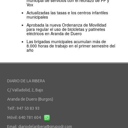
municipal de servicios con el rechazo de PP y
Vox
Actualizadas las tasas e los centros infantiles
municipales
Aprobada la nueva Ordenanza de Movilidad
para regular el uso de bicicletas y patinetes
eléctricos en Aranda de Duero
Las brigadas municipales acumulan más de
8.000 horas de trabajo en el primer semestre del
año
DIARIO DE LA RIBERA
C/ Valladolid, 2, Bajo
Aranda de Duero (Burgos)
Telf.: 947 50 83 93
Móvil: 640 781 604
Email:
diariodelaribera@grupodr.com