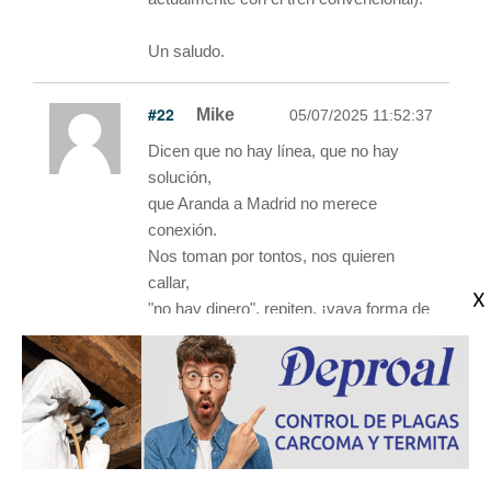
Un saludo.
#22
Mike
05/07/2025 11:52:37
Dicen que no hay línea, que no hay
solución,
que Aranda a Madrid no merece
conexión.
Nos toman por tontos, nos quieren
callar,
"no hay dinero", repiten, ¡vaya forma de
engañar!
Para trenes del pueblo, no hay ni papel,
pero sí maletines pa′ Ábalos y Koldo
aquel.
Viabilidad dicen, con cara de piedra,