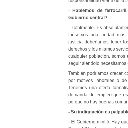
responsabilidad viene de la J
- Hablemos de ferrocarril
Gobierno central?
- Totalmente. Es absolutame
fuésemos una ciudad más p
justicia deberíamos tener 
derechos y los mismos servic
cualquier población, somos e
seguir siéndolo necesitamos e
También podríamos crecer co
por motivos laborales o de
Tenemos una oferta formati
demanda de empleo que es ú
porque no hay buenas comun
- Su indignación es palpab
- El Gobierno mintió. Hay qu