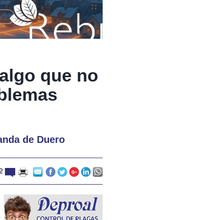
 algo que no
oblemas
randa de Duero
22