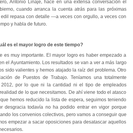
ro, Antonio Linaje, hace en una extensa conversación el
ierno, cuando arranca la cuenta atrás para las próximas
r edil repasa con detalle —a veces con orgullo, a veces con
empo y habla de futuro.
uál es el mayor logro de este tiempo?
ue es muy importante. El mayor logro es haber empezado a
 en el Ayuntamiento. Los resultados se van a ver a más largo
s sido valientes y hemos atajado la raíz del problema. Otro
lación de Puestos de Trabajo. Teníamos una totalmente
2012, por lo que ni la cantidad ni el tipo de empleados
 realidad de lo que necesitamos. De ahí viene todo el atasco
unque hemos reducido la lista de espera, seguimos teniendo
Por desgracia todavía no ha podido entrar en vigor porque
ndo los convenios colectivos, pero vamos a conseguir que
mos empezar a sacar oposiciones para desatascar aquellos
necesarios.