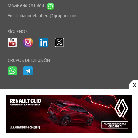
Móvil: 640 781 604
Email:
diariodelaribera@grupodr.com
SÍGUENOS
GRUPOS DE DIFUSIÓN
-
-
-
Aviso Legal
Política de Privacidad
Política de Cookies
Área privada
© Copyright 2003 - 2026. diariodelaribera.net ®. Desarrollo por
Multimedia
Team
- Alojado en