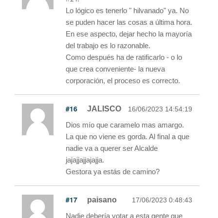
Lo lógico es tenerlo " hilvanado" ya. No
se puden hacer las cosas a última hora.
En ese aspecto, dejar hecho la mayoría
del trabajo es lo razonable.
Como después ha de ratificarlo - o lo
que crea conveniente- la nueva
corporación, el proceso es correcto.
#16
JALISCO
16/06/2023 14:54:19
Dios mío que caramelo mas amargo.
La que no viene es gorda. Al final a que
nadie va a querer ser Alcalde
jajajjajjajajja.
Gestora ya estás de camino?
#17
paisano
17/06/2023 0:48:43
Nadie debería votar a esta gente que