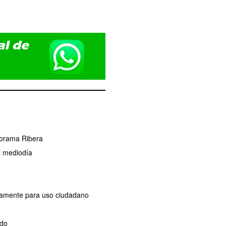
norama Ribera
l mediodía
ivamente para uso ciudadano
ado