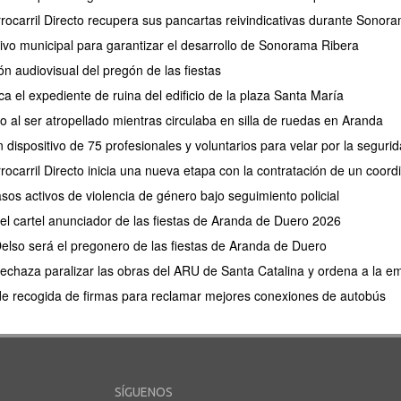
rrocarril Directo recupera sus pancartas reivindicativas durante Sonor
tivo municipal para garantizar el desarrollo de Sonorama Ribera
ión audiovisual del pregón de las fiestas
ca el expediente de ruina del edificio de la plaza Santa María
 al ser atropellado mientras circulaba en silla de ruedas en Aranda
 dispositivo de 75 profesionales y voluntarios para velar por la segu
rocarril Directo inicia una nueva etapa con la contratación de un coor
os activos de violencia de género bajo seguimiento policial
 el cartel anunciador de las fiestas de Aranda de Duero 2026
elso será el pregonero de las fiestas de Aranda de Duero
 rechaza paralizar las obras del ARU de Santa Catalina y ordena a la e
de recogida de firmas para reclamar mejores conexiones de autobús
SÍGUENOS