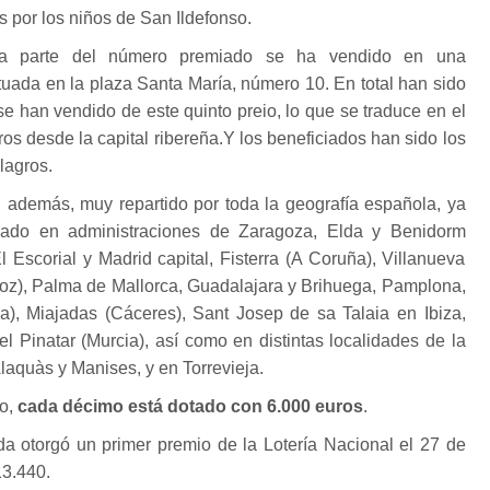
s por los niños de San Ildefonso.
una parte del número premiado se ha vendido en una
tuada en la plaza Santa María, número 10. En total han sido
se han vendido de este quinto preio, lo que se traduce en el
ros desde la capital ribereña.Y los beneficiados han sido los
lagros.
 además, muy repartido por toda la geografía española, ya
ado en administraciones de Zaragoza, Elda y Benidorm
l Escorial y Madrid capital, Fisterra (A Coruña), Villanueva
joz), Palma de Mallorca, Guadalajara y Brihuega, Pamplona,
), Miajadas (Cáceres), Sant Josep de sa Talaia en Ibiza,
 Pinatar (Murcia), así como en distintas localidades de la
laquàs y Manises, y en Torrevieja.
io,
cada décimo está dotado con 6.000 euros
.
da otorgó un primer premio de la Lotería Nacional el 27 de
13.440.