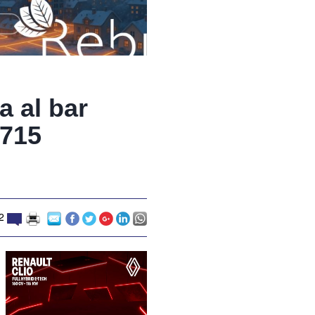
a al bar
.715
2