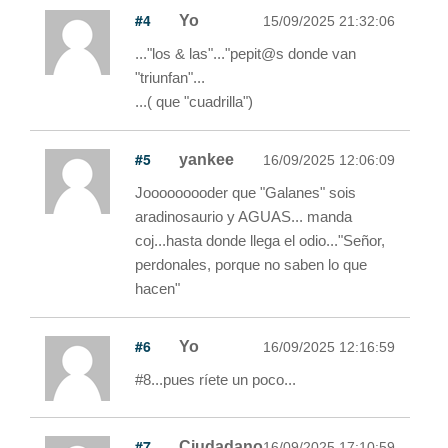
#4
Yo
15/09/2025 21:32:06
..."los & las"..."pepit@s donde van
"triunfan"...
...( que "cuadrilla")
#5
yankee
16/09/2025 12:06:09
Jooooooooder que "Galanes" sois
aradinosaurio y AGUAS... manda
coj...hasta donde llega el odio..."Señor,
perdonales, porque no saben lo que
hacen"
#6
Yo
16/09/2025 12:16:59
#8...pues ríete un poco...
#7
Ciudadano
16/09/2025 17:10:59