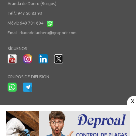
Aranda de Duero (Burgos)
Telf.: 947 50 83 93
Móvil: 640 781 604
Email:
diariodelaribera@grupodr.com
SÍGUENOS
GRUPOS DE DIFUSIÓN
-
-
-
Aviso Legal
Política de Privacidad
Política de Cookies
Área privada