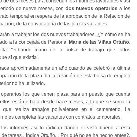
o de dos meses para conseguir los informes favorables y así
periodo de nueve meses, con
dos nuevos operarios
a los
trato temporal en espera de la aprobación de la Relación de
nuación, de la convocatoria de las plazas vacantes.
arán a trabajar los dos nuevos trabajadores. ¿Y cómo se ha
ado a la concejala de Personal
María de las Viñas Ortuño
.
illa: “echando mano de la bolsa de trabajo que todos
e sí que existía”.
 hace aproximadamente un año cuando se celebró la última
cupación de la plaza iba la creación de esta bolsa de empleo
erior no ha utilizado.
perarios los que tienen plaza para un puesto que cuenta
 ellos está de baja desde hace meses, a lo que se suma la
 que realiza trabajos polivalentes en el cementerio. La
erno es completar las vacantes con contratos temporales.
los informes así lo indican dando el visto bueno a esta
 de tareas”, indica Ortuño. ¿Por qué no se ha hecho antes?,