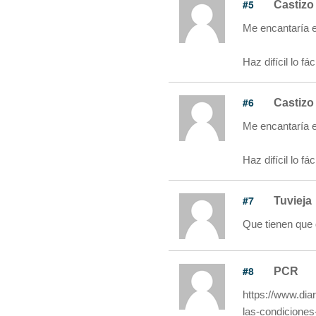
#5
Castizo
Me encantaría e
Haz difícil lo fáci
#6
Castizo
Me encantaría e
Haz difícil lo fáci
#7
Tuvieja
Que tienen que 
#8
PCR
https://www.dia
las-condiciones