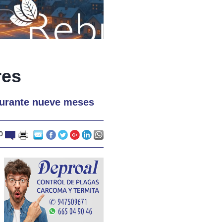
res
 durante nueve meses
20