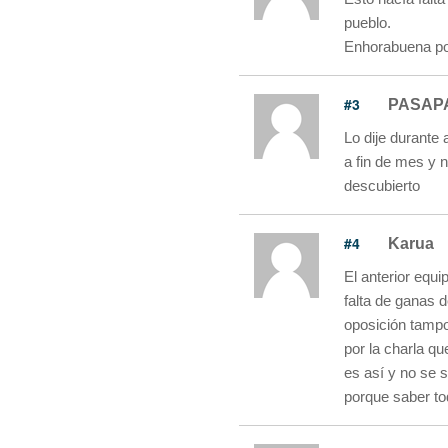
pueblo.
Enhorabuena por
#3
PASAP
Lo dije durante
a fin de mes y n
descubierto
#4
Karua
El anterior equi
falta de ganas 
oposición tampo
por la charla qu
es así y no se 
porque saber to