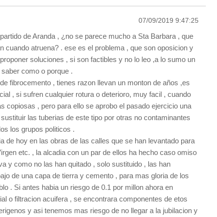
07/09/2019 9:47:25
partido de Aranda , ¿no se parece mucho a Sta Barbara , que
n cuando atruena? . ese es el problema , que son oposicion y
proponer soluciones , si son factibles y no lo leo ,a lo sumo un
 saber como o porque .
s de fibrocemento , tienes razon llevan un monton de años ,es
cial , si sufren cualquier rotura o deterioro, muy facil , cuando
ias copiosas , pero para ello se aprobo el pasado ejercicio una
ustituir las tuberias de este tipo por otras no contaminantes
s los grupos politicos .
a de hoy en las obras de las calles que se han levantado para
Virgen etc. , la alcadia con un par de ellos ha hecho caso omiso
a y como no las han quitado , solo sustituido , las han
o de una capa de tierra y cemento , para mas gloria de los
lo . Si antes habia un riesgo de 0.1 por millon ahora en
al o filtracion acuifera , se encontrara componentes de etos
rigenos y asi tenemos mas riesgo de no llegar a la jubilacion y