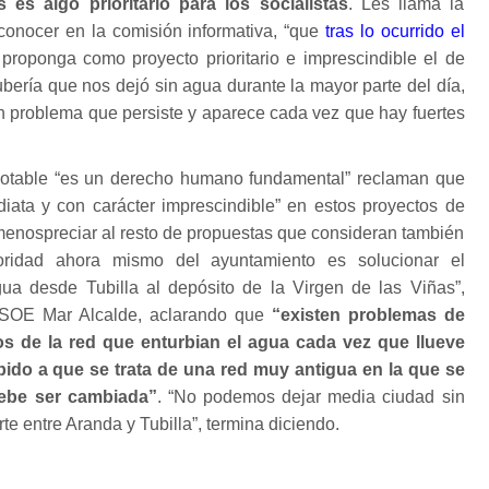
 es algo prioritario para los socialistas
. Les llama la
conocer en la comisión informativa, “que
tras lo ocurrido el
proponga como proyecto prioritario e imprescindible el de
ubería que nos dejó sin agua durante la mayor parte del día,
n problema que persiste y aparece cada vez que hay fuertes
otable “es un derecho humano fundamental” reclaman que
iata y con carácter imprescindible” en estos proyectos de
menospreciar al resto de propuestas que consideran también
ioridad ahora mismo del ayuntamiento es solucionar el
ua desde Tubilla al depósito de la Virgen de las Viñas”,
 PSOE Mar Alcalde, aclarando que
“existen problemas de
tos de la red que enturbian el agua cada vez que llueve
bido a que se trata de una red muy antigua en la que se
ebe ser cambiada”
. “No podemos dejar media ciudad sin
te entre Aranda y Tubilla”, termina diciendo.