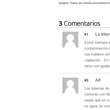
Imagen: Tramo de tubería procedente de 
3
Comentarios
#1
La tritu
Estos siempre ig
contaminación de
nos hubiese ser
captación... En 
otros son iguale
#2
Alf
Las tuberías de
cemento con fib
viejas que es c
es agua, es ve