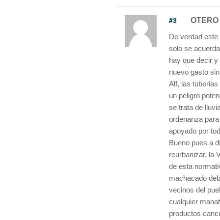
#3
OTERO
De verdad este 
solo se acuerda
hay que decir y 
nuevo gasto sin
Alf, las tuberia
un peligro poten
se trata de lluv
ordenanza para s
apoyado por todo
Bueno pues a di
reurbanizar, la 
de esta normativ
machacado debaj
vecinos del pueb
cualquier manati
productos cance