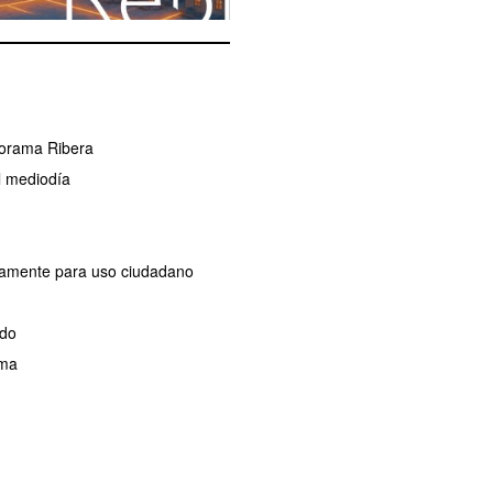
norama Ribera
l mediodía
ivamente para uso ciudadano
ado
ama