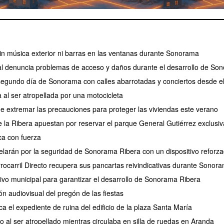
 sin música exterior ni barras en las ventanas durante Sonorama
l denuncia problemas de acceso y daños durante el desarrollo de So
 segundo día de Sonorama con calles abarrotadas y conciertos desde e
 al ser atropellada por una motocicleta
de extremar las precauciones para proteger las viviendas este verano
de la Ribera apuestan por reservar el parque General Gutiérrez exclus
a con fuerza
larán por la seguridad de Sonorama Ribera con un dispositivo reforz
rrocarril Directo recupera sus pancartas reivindicativas durante Sonor
tivo municipal para garantizar el desarrollo de Sonorama Ribera
ión audiovisual del pregón de las fiestas
ca el expediente de ruina del edificio de la plaza Santa María
 al ser atropellado mientras circulaba en silla de ruedas en Aranda