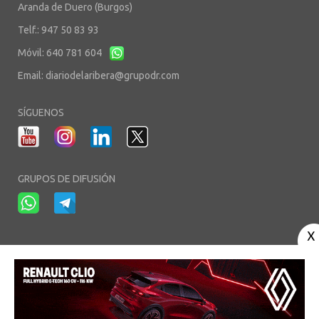
Aranda de Duero (Burgos)
Telf.: 947 50 83 93
Móvil: 640 781 604
Email:
diariodelaribera@grupodr.com
SÍGUENOS
GRUPOS DE DIFUSIÓN
-
-
-
Aviso Legal
Política de Privacidad
Política de Cookies
Área privada