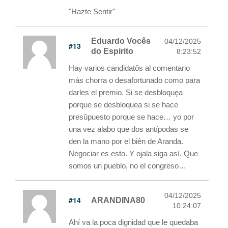
"Hazte Sentir"
Eduardo Vocês
04/12/2025
#13
do Espirito
8:23:52
Hay varios candidatôs al comentario
más chorra o desafortunado como para
darles el premio. Si se desbloquęa
porque se desbloquea si se hace
presûpuesto porque se hace… yo por
una vez alabo que dos antípodas se
den la mano por el biên de Aranda.
Negociar es esto. Y ojala siga así. Que
somos un pueblo, no el congreso…
04/12/2025
#14
ARANDINA80
10:24:07
Ahí va la poca dignidad que le quedaba