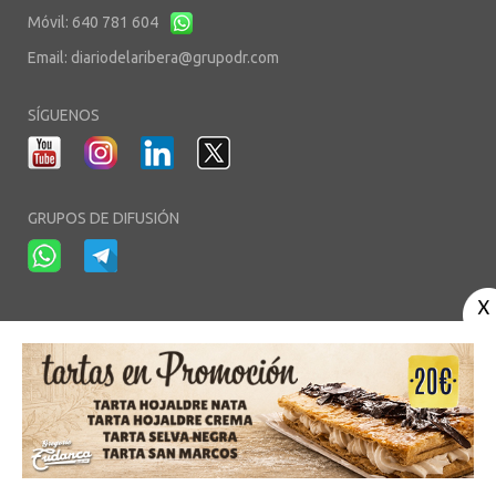
Móvil: 640 781 604
Email:
diariodelaribera@grupodr.com
SÍGUENOS
GRUPOS DE DIFUSIÓN
-
-
-
Aviso Legal
Política de Privacidad
Política de Cookies
Área privada
© Copyright 2003 - 2026. diariodelaribera.net ®. Desarrollo por
Multimedia
Team
- Alojado en