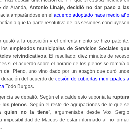
de de Aranda,
Antonio Linaje, decidió no dar paso a las
hacía amparándose en el
acuerdo adoptado hace medio año
tían a que la parte resolutiva de las sesiones concluyesen
o gustó a la oposición y el enfrentamiento se hizo patente.
e los
empleados municipales de Servicios Sociales que
eles reivindicativos
. El resultado: diez minutos de receso
ces si el acuerdo sobre el horario de los plenos se rompía o
ón del Pleno, uno vino dado por un apagón que duró unos
la duración del acuerdo de
cesión de cubiertas municipales a
ca
Todo Burgos.
rgencia se debatió. Según el alcalde esto suponía la
ruptura
 los plenos
. Según el resto de agrupaciones de lo que se
 quien no la tiene
”, argumentaba desde Vox Sergio
la imposibilidad de Marcos de estar informado al no formar
.