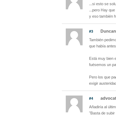
...si esto se so
...pero Hay que
y eso también h
#3
Duncan
También pedimos
que había antes 
Está muy bien e
fuésemos un paí
Pero los que p
exigir austerida
#4
advocat
Añadiría al últi
"Basta de subir