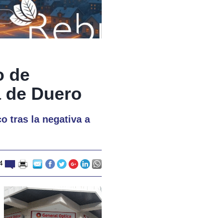
o de
a de Duero
o tras la negativa a
4