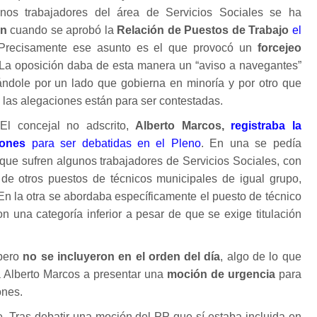
nos trabajadores del área de Servicios Sociales se ha
ón
cuando se aprobó la
Relación de Puestos de Trabajo
el
 Precisamente ese asunto es el que provocó un
forcejeo
 La oposición daba de esta manera un “aviso a navegantes”
ándole por un lado que gobierna en minoría y por otro que
 las alegaciones están para ser contestadas.
El concejal no adscrito,
Alberto Marcos,
registraba la
ones
para ser debatidas en el Pleno
. En una se pedía
a que sufren algunos trabajadores de Servicios Sociales, con
a de otros puestos de técnicos municipales de igual grupo,
 En la otra se abordaba específicamente el puesto de técnico
n una categoría inferior a pesar de que se exige titulación
 pero
no se incluyeron en el orden del día
, algo de lo que
 a Alberto Marcos a presentar una
moción de urgencia
para
ones.
e. Tras debatir una moción del PP que sí estaba incluida en