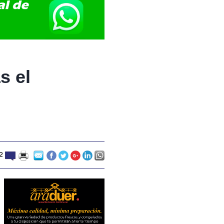
s el
12