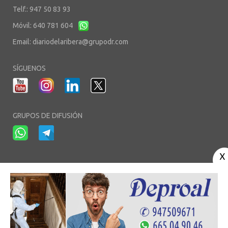
Telf.: 947 50 83 93
Móvil: 640 781 604
Email:
diariodelaribera@grupodr.com
SÍGUENOS
GRUPOS DE DIFUSIÓN
-
-
-
Aviso Legal
Política de Privacidad
Política de Cookies
Área privada