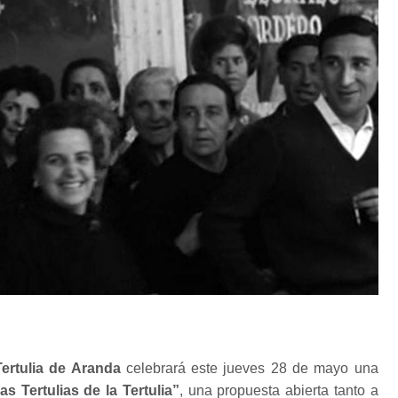
Tertulia de Aranda
celebrará este jueves 28 de mayo una
as Tertulias de la Tertulia”
, una propuesta abierta tanto a