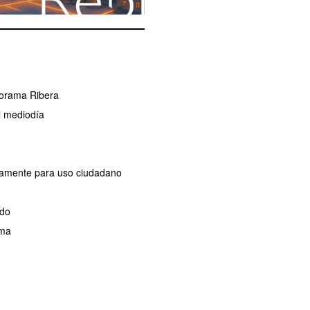
norama Ribera
l mediodía
ivamente para uso ciudadano
ado
ama