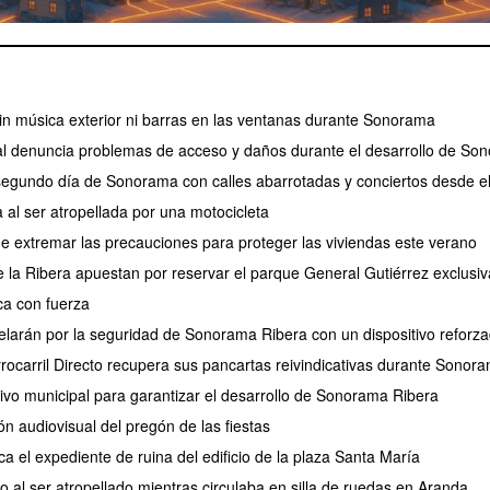
 sin música exterior ni barras en las ventanas durante Sonorama
l denuncia problemas de acceso y daños durante el desarrollo de So
 segundo día de Sonorama con calles abarrotadas y conciertos desde e
 al ser atropellada por una motocicleta
de extremar las precauciones para proteger las viviendas este verano
de la Ribera apuestan por reservar el parque General Gutiérrez exclus
a con fuerza
larán por la seguridad de Sonorama Ribera con un dispositivo reforz
rrocarril Directo recupera sus pancartas reivindicativas durante Sonor
tivo municipal para garantizar el desarrollo de Sonorama Ribera
ión audiovisual del pregón de las fiestas
ca el expediente de ruina del edificio de la plaza Santa María
 al ser atropellado mientras circulaba en silla de ruedas en Aranda