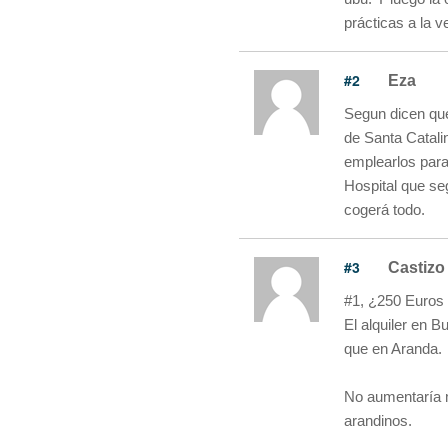
prácticas a la v
#2
Eza
Segun dicen que 
de Santa Catali
emplearlos para 
Hospital que se
cogerá todo.
#3
Castizo
#1, ¿250 Euros 
El alquiler en 
que en Aranda.
No aumentaría 
arandinos.