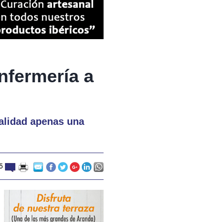
Enfermería a
ealidad apenas una
5