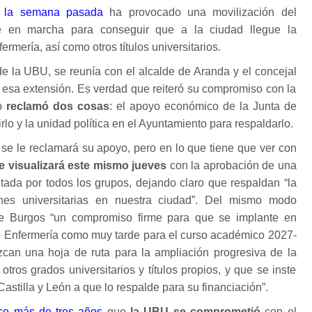
 la semana pasada
ha provocado una movilización del
 en marcha para conseguir que a la ciudad llegue la
rmería, así como otros títulos universitarios.
 de la UBU, se reunía con el alcalde de Aranda y el concejal
 esa extensión. Es verdad que reiteró su compromiso con la
ro
reclamó dos cosas
: el apoyo económico de la Junta de
rlo y la unidad política en el Ayuntamiento para respaldarlo.
n se le reclamará su apoyo, pero en lo que tiene que ver con
e visualizará este mismo jueves
con la aprobación de una
tada por todos los grupos, dejando claro que respaldan “la
ones universitarias en nuestra ciudad”. Del mismo modo
 de Burgos “un compromiso firme para que se implante en
 Enfermería como muy tarde para el curso académico 2027-
can una hoja de ruta para la ampliación progresiva de la
otros grados universitarios y títulos propios, y que se inste
Castilla y León a que lo respalde para su financiación”.
ce más de tres años
que
la UBU se comprometió
con el