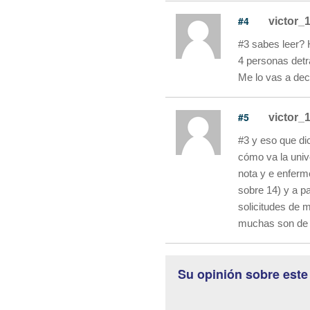
#4
victor_
#3 sabes leer? 
4 personas detr
Me lo vas a dec
#5
victor_
#3 y eso que di
cómo va la unive
nota y e enferm
sobre 14) y a pa
solicitudes de 
muchas son de 
Su opinión sobre este