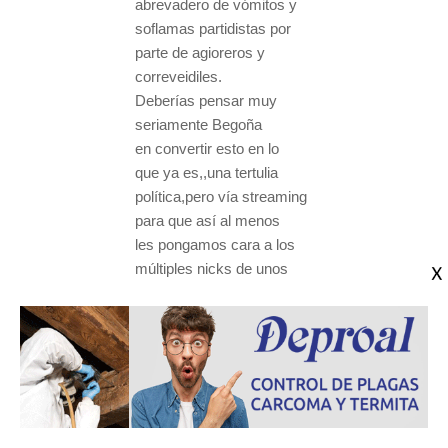
abrevadero de vómitos y
soflamas partidistas por
parte de agioreros y
correveidiles.
Deberías pensar muy
seriamente Begoña
en convertir esto en lo
que ya es,,una tertulia
política,pero vía streaming
para que así al menos
les pongamos cara a los
múltiples nicks de unos
cuantos individuos.
PD:
Por menos nos han
banneado a algunos.
#34
Dorito
25/03/2025 8:33:01