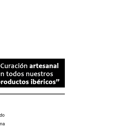
ado
ama