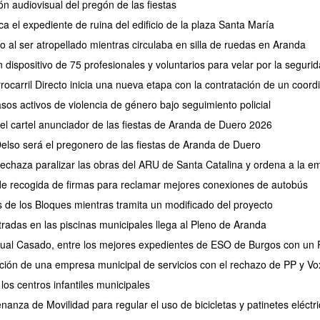
ión audiovisual del pregón de las fiestas
ca el expediente de ruina del edificio de la plaza Santa María
 al ser atropellado mientras circulaba en silla de ruedas en Aranda
 dispositivo de 75 profesionales y voluntarios para velar por la segu
rocarril Directo inicia una nueva etapa con la contratación de un coor
os activos de violencia de género bajo seguimiento policial
 el cartel anunciador de las fiestas de Aranda de Duero 2026
elso será el pregonero de las fiestas de Aranda de Duero
 rechaza paralizar las obras del ARU de Santa Catalina y ordena a la e
de recogida de firmas para reclamar mejores conexiones de autobús
s de los Bloques mientras tramita un modificado del proyecto
tradas en las piscinas municipales llega al Pleno de Aranda
ual Casado, entre los mejores expedientes de ESO de Burgos con un P
eación de una empresa municipal de servicios con el rechazo de PP y Vo
 los centros infantiles municipales
anza de Movilidad para regular el uso de bicicletas y patinetes eléct