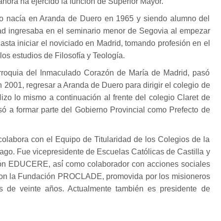
ahora ha ejercido la función de Superior Mayor.
o nacía en Aranda de Duero en 1965 y siendo alumno del
dad ingresaba en el seminario menor de Segovia al empezar
 hasta iniciar el noviciado en Madrid, tomando profesión en el
s estudios de Filosofía y Teología.
roquia del Inmaculado Corazón de María de Madrid, pasó
 2001, regresar a Aranda de Duero para dirigir el colegio de
Hizo lo mismo a continuación al frente del colegio Claret de
só a formar parte del Gobierno Provincial como Prefecto de
olabora con el Equipo de Titularidad de los Colegios de la
ago. Fue vicepresidente de Escuelas Católicas de Castilla y
ión EDUCERE, así́ como colaborador con acciones sociales
 con la Fundación PROCLADE, promovida por los misioneros
s de veinte años. Actualmente también es presidente de