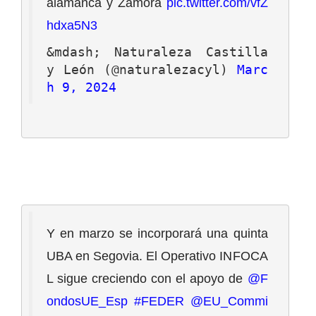
alamanca y Zamora 
pic.twitter.com/vfZ
hdxa5N3
&mdash; Naturaleza Castilla 
y León (@naturalezacyl) 
Marc
h 9, 2024
Y en marzo se incorporará una quinta 
UBA en Segovia. El Operativo INFOCA
L sigue creciendo con el apoyo de 
@F
ondosUE_Esp
#FEDER
@EU_Commi