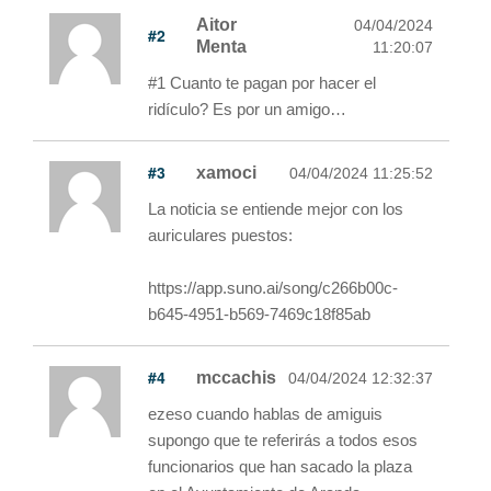
Aitor
04/04/2024
#2
Menta
11:20:07
#1 Cuanto te pagan por hacer el
ridículo? Es por un amigo…
#3
xamoci
04/04/2024 11:25:52
La noticia se entiende mejor con los
auriculares puestos:
https://app.suno.ai/song/c266b00c-
b645-4951-b569-7469c18f85ab
#4
mccachis
04/04/2024 12:32:37
ezeso cuando hablas de amiguis
supongo que te referirás a todos esos
funcionarios que han sacado la plaza