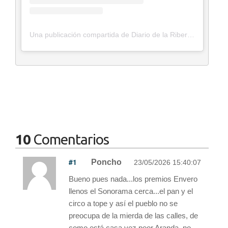
Una publicación compartida de Diario de la Ribera (@diario_ribera)
10
Comentarios
#1
Poncho
23/05/2026 15:40:07
Bueno pues nada...los premios Envero
llenos el Sonorama cerca...el pan y el
circo a tope y así el pueblo no se
preocupa de la mierda de las calles, de
como está casa vez peor Aranda, no