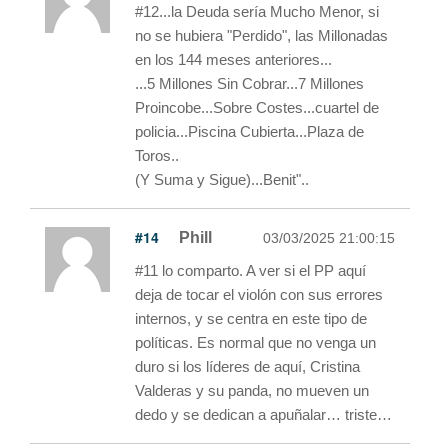
#12...la Deuda sería Mucho Menor, si
no se hubiera "Perdido", las Millonadas
en los 144 meses anteriores...
...5 Millones Sin Cobrar...7 Millones
Proincobe...Sobre Costes...cuartel de
policia...Piscina Cubierta...Plaza de
Toros..
(Y Suma y Sigue)...Benit"..
#14
Phill
03/03/2025 21:00:15
#11 lo comparto. A ver si el PP aquí
deja de tocar el violón con sus errores
internos, y se centra en este tipo de
políticas. Es normal que no venga un
duro si los líderes de aquí, Cristina
Valderas y su panda, no mueven un
dedo y se dedican a apuñalar… triste…