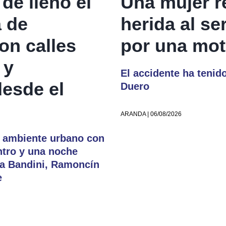
de lleno el
Una mujer r
 de
herida al se
n calles
por una mot
 y
El accidente ha tenid
desde el
Duero
ARANDA | 06/08/2026
su ambiente urbano con
ntro y una noche
a Bandini, Ramoncín
e