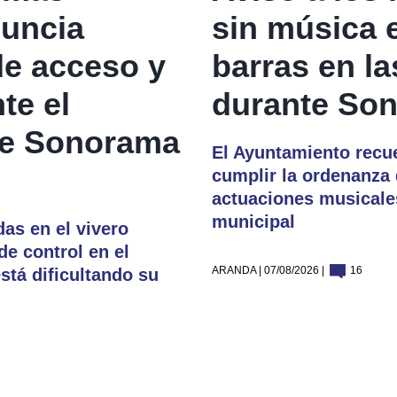
uncia
sin música e
e acceso y
barras en l
te el
durante So
de Sonorama
El Ayuntamiento recue
cumplir la ordenanza 
actuaciones musicales
municipal
as en el vivero
de control en el
ARANDA | 07/08/2026 |
16
tá dificultando su