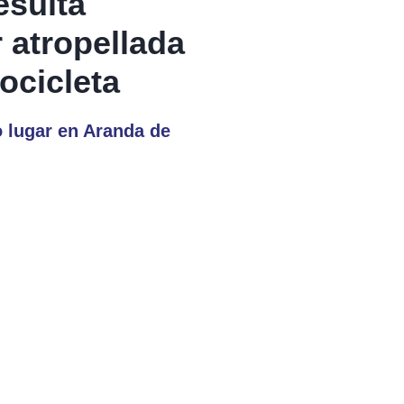
esulta
r atropellada
ocicleta
o lugar en Aranda de