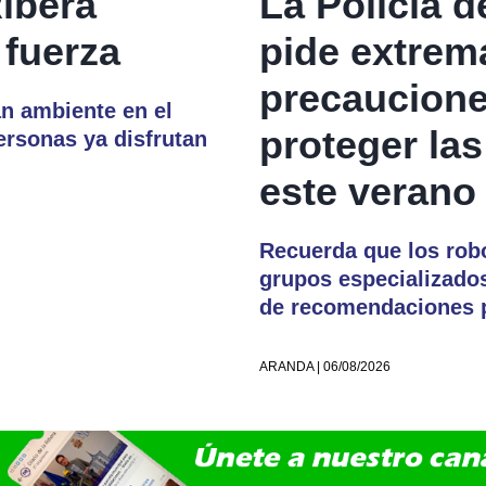
ibera
La Policía 
 fuerza
pide extrema
precaucione
an ambiente en el
proteger las
ersonas ya disfrutan
este verano
Recuerda que los rob
grupos especializados
de recomendaciones p
ARANDA | 06/08/2026