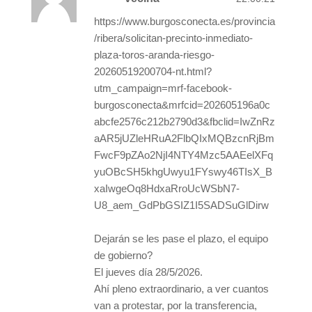
https://www.burgosconecta.es/provincia
/ribera/solicitan-precinto-inmediato-
plaza-toros-aranda-riesgo-
20260519200704-nt.html?
utm_campaign=mrf-facebook-
burgosconecta&mrfcid=202605196a0c
abcfe2576c212b2790d3&fbclid=IwZnRz
aAR5jUZleHRuA2FlbQIxMQBzcnRjBm
FwcF9pZAo2NjI4NTY4Mzc5AAEelXFq
yuOBcSH5khgUwyu1FYswy46TIsX_B
xaIwgeOq8HdxaRroUcWSbN7-
U8_aem_GdPbGSIZ1I5SADSuGlDirw
Dejarán se les pase el plazo, el equipo
de gobierno?
El jueves día 28/5/2026.
Ahí pleno extraordinario, a ver cuantos
van a protestar, por la transferencia,