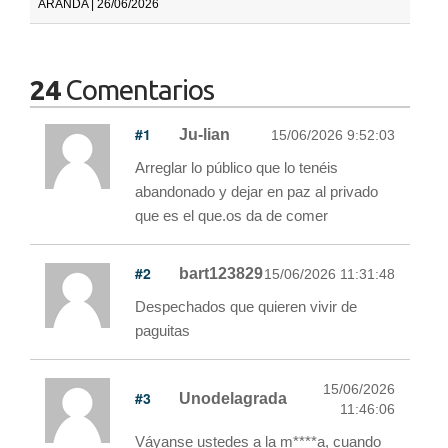
ARANDA | 26/06/2026
24
Comentarios
#1
Ju-lian
15/06/2026 9:52:03
Arreglar lo público que lo tenéis
abandonado y dejar en paz al privado
que es el que.os da de comer
#2
bart123829
15/06/2026 11:31:48
Despechados que quieren vivir de
paguitas
15/06/2026
#3
Unodelagrada
11:46:06
Váyanse ustedes a la m****a, cuando