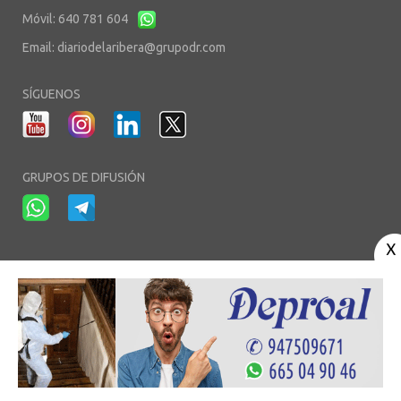
Móvil: 640 781 604
Email:
diariodelaribera@grupodr.com
SÍGUENOS
GRUPOS DE DIFUSIÓN
-
-
-
Aviso Legal
Política de Privacidad
Política de Cookies
Área privada
© Copyright 2003 - 2026. diariodelaribera.net ®. Desarrollo por
Multimedia
Team
- Alojado en