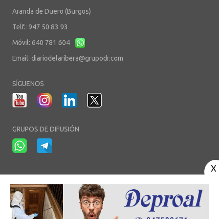
Aranda de Duero (Burgos)
Telf.: 947 50 83 93
Móvil: 640 781 604
Email:
diariodelaribera@grupodr.com
SÍGUENOS
GRUPOS DE DIFUSIÓN
-
-
-
Aviso Legal
Política de Privacidad
Política de Cookies
Área privada