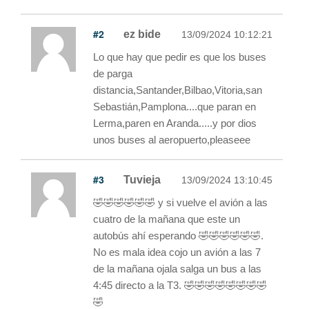
#2
ez bide
13/09/2024 10:12:21
Lo que hay que pedir es que los buses
de parga
distancia,Santander,Bilbao,Vitoria,san
Sebastián,Pamplona....que paran en
Lerma,paren en Aranda.....y por dios
unos buses al aeropuerto,pleaseee
#3
Tuvieja
13/09/2024 13:10:45
🤣🤣🤣🤣🤣🤣 y si vuelve el avión a las
cuatro de la mañana que este un
autobús ahí esperando 🤣🤣🤣🤣🤣🤣.
No es mala idea cojo un avión a las 7
de la mañana ojala salga un bus a las
4:45 directo a la T3. 🤣🤣🤣🤣🤣🤣🤣🤣
🤣