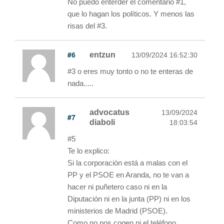
No puedo enterder el comentario #1,
que lo hagan los políticos. Y menos las
risas del #3.
#6
entzun
13/09/2024 16:52:30
#3 o eres muy tonto o no te enteras de
nada.....
advocatus
13/09/2024
#7
diaboli
18:03:54
#5
Te lo explico:
Si la corporación está a malas con el
PP y el PSOE en Aranda, no te van a
hacer ni puñetero caso ni en la
Diputación ni en la junta (PP) ni en los
ministerios de Madrid (PSOE).
Como no nos cogen ni el teléfono,