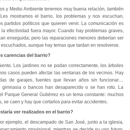
rios y Medio Ambiente tenemos muy buena relación, también
 Les mostramos el barrio, los problemas y nos escuchan,
s partidos políticos que quieren venir. La comunicación es
 la efectividad fuera mayor. Cuando hay problemas graves,
an enseguida; pero las reparaciones menores deberían ser
 escuchados, aunque hay temas que tardan en resolverse.
es carencias del barrio?
iento. Los jardines no se podan correctamente, los árboles
os casos pueden afectar las ventanas de los vecinos. Hay
das de garajes, fuentes que llevan años sin funcionar…
e gimnasia o bancos han desaparecido o se han roto. La
 el Parque General Gutiérrez es un tema constante: muchos
, se caen y hay que cortarlos para evitar accidentes.
taría ver realizados en el barrio?
Por ejemplo, el descampado de San José, junto a la iglesia,
parcamiento provisional, mientras se decide su uso futuro.