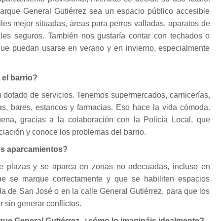
rque General Gutiérrez sea un espacio público accesible
iles mejor situadas, áreas para perros valladas, aparatos de
les seguros. También nos gustaría contar con techados o
que puedan usarse en verano y en invierno, especialmente
 el barrio?
ien dotado de servicios. Tenemos supermercados, carnicerías,
erías, bares, estancos y farmacias. Eso hace la vida cómoda.
na, gracias a la colaboración con la Policía Local, que
ciación y conoce los problemas del barrio.
os aparcamientos?
de plazas y se aparca en zonas no adecuadas, incluso en
ue se marque correctamente y que se habiliten espacios
la de San José o en la calle General Gutiérrez, para que los
sin generar conflictos.
rque General Gutiérrez, ¿cómo lo imagináis idealmente?