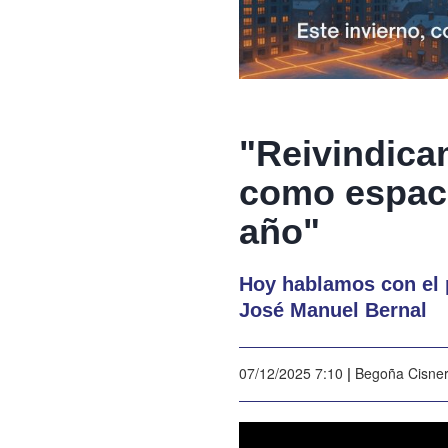
"Reivindica
como espaci
año"
Hoy hablamos con el p
José Manuel Bernal
07/12/2025 7:10
|
Begoña Cisne