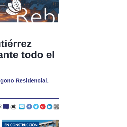
tiérrez
nte todo el
ígono Residencial,
2