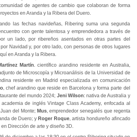
comunidad de agentes de cambio que colaboran de forma
proyectos en Aranda y la Ribera del Duero.
hando las fechas navideñas, Ribering suma una segunda
encuentro con gente talentosa y emprendedora a través de
or un lado, por ribereños asentados en otras partes del
or Navidad y, por otro lado, con personas de otros lugares
quí en Aranda y la Ribera.
artínez Martín
. científico arandino residente en Australia,
adjunto de Microscopía y Microanálisis de la Universidad de
andina residente en Madrid especializada en comunicación
ro
, chef arandino que reside en Barcelona y forma parte del
estaurante del mundo 2024;
Jeni Wilson
: nativa de Australia y
a academia de inglés Vintage Class Academy, enfocada al
 Juan del Monte;
Mus
, emprendedor senegalés que regenta
randa de Duero; y
Roger Roque
, artista hondureño afincado
en Dirección de arte y diseño 3D.
26 de diciembre a las 18:30 en el centro Ribering situado en