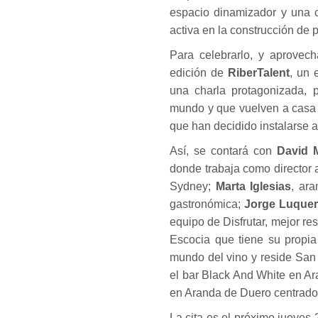
espacio dinamizador y una 
activa en la construcción de 
Para celebrarlo, y aprovec
edición de
RiberTalent
, un 
una charla protagonizada, p
mundo y que vuelven a casa p
que han decidido instalarse a
Así, se contará con
David M
donde trabaja como director 
Sydney;
Marta Iglesias
, ar
gastronómica;
Jorge Luque
equipo de Disfrutar, mejor r
Escocia que tiene su propi
mundo del vino y reside San
el bar Black And White en A
en Aranda de Duero centrado 
La cita es el próximo jueves 