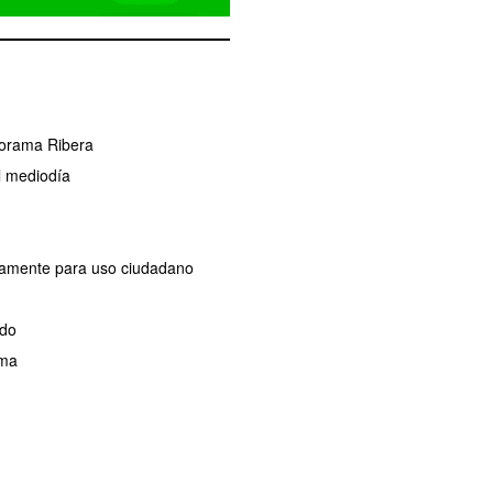
norama Ribera
l mediodía
ivamente para uso ciudadano
ado
ama