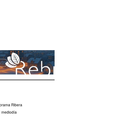
norama Ribera
l mediodía