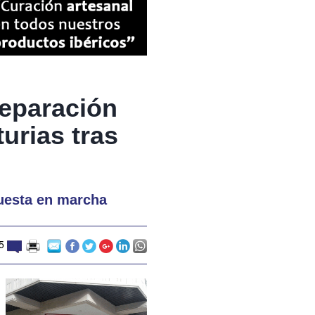
reparación
urias tras
puesta en marcha
5