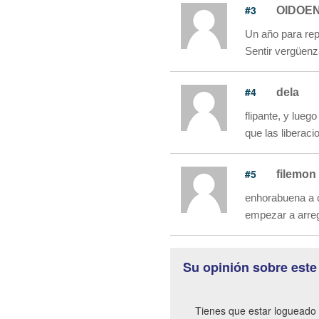
#3
OIDOE
Un año para rep
Sentir vergüen
#4
dela
flipante, y lueg
que las liberaci
#5
filemon
enhorabuena a c
empezar a arregl
Su opinión sobre este
Tienes que estar logueado 