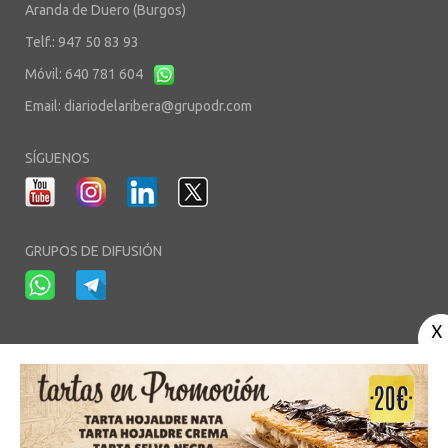
Aranda de Duero (Burgos)
Telf.: 947 50 83 93
Móvil: 640 781 604
Email:
diariodelaribera@grupodr.com
SÍGUENOS
GRUPOS DE DIFUSIÓN
-
-
-
Aviso Legal
Política de Privacidad
Política de Cookies
Área privada