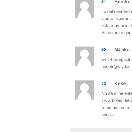
#1
Benito
Lo del sendero 
Como hicieron 
está muy bien, 
Si no mejor que
#2
M@iko
Gr 14 arreglado
nosotr@s y los 
#3
Keke
No sé si he ent
los arboles del 
Sí es así, es m
años....