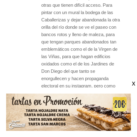
otras que tienen difícil acceso. Para
pintar con un mural la bodega de las
Caballerizas y dejar abandonada la otra
orilla del río donde se ve el paseo con
bancos rotos y lleno de maleza, para
que tengan parques abandonados tan
emblemáticos como el de la Virgen de
las Viñas, para que hagan edificios
oxidados como el de los Jardines de
Don Diego del que tanto se
enorgullecen y hacen propaganda
electoral en su instagram, pero como
dice el refrán “alabanza propia mierxx
segura”.
Quieren ir por los barrios para escuchar
las peticiones de los vecinos y resulta
que cuando necesitas hablar con el
alcalde para plantearle algo urgente