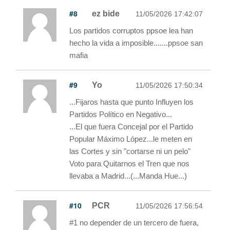
#8
ez bide
11/05/2026 17:42:07
Los partidos corruptos ppsoe lea han
hecho la vida a imposible.......ppsoe san
mafia
#9
Yo
11/05/2026 17:50:34
...Fijaros hasta que punto Influyen los
Partidos Político en Negativo...
...El que fuera Concejal por el Partido
Popular Máximo López...le meten en
las Cortes y sin "cortarse ni un pelo"
Voto para Quitarnos el Tren que nos
llevaba a Madrid...(...Manda Hue...)
#10
PCR
11/05/2026 17:56:54
#1 no depender de un tercero de fuera,