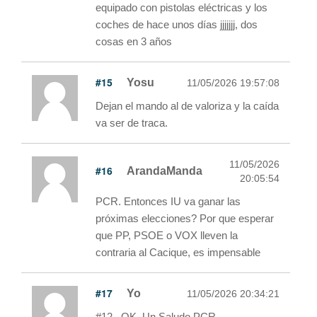
equipado con pistolas eléctricas y los
coches de hace unos días jjjjjjj, dos
cosas en 3 años
#15
Yosu
11/05/2026 19:57:08
Dejan el mando al de valoriza y la caída
va ser de traca.
11/05/2026
#16
ArandaManda
20:05:54
PCR. Entonces IU va ganar las
próximas elecciones? Por que esperar
que PP, PSOE o VOX lleven la
contraria al Cacique, es impensable
#17
Yo
11/05/2026 20:34:21
#12...OK. Un Saludo PCR.