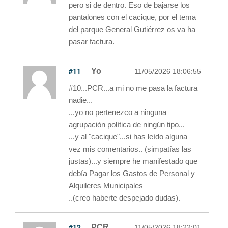
pero si de dentro. Eso de bajarse los
pantalones con el cacique, por el tema
del parque General Gutiérrez os va ha
pasar factura.
#11
Yo
11/05/2026 18:06:55
#10...PCR...a mi no me pasa la factura
nadie...
...yo no pertenezco a ninguna
agrupación política de ningún tipo...
...y al "cacique"...si has leído alguna
vez mis comentarios.. (simpatías las
justas)...y siempre he manifestado que
debía Pagar los Gastos de Personal y
Alquileres Municipales
..(creo haberte despejado dudas).
#12
PCR
11/05/2026 18:22:01