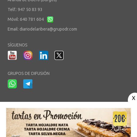
Telf.: 947 50 83 93
Móvil: 640 781 604
Email:
diariodelaribera@grupodr.com
SÍGUENOS
GRUPOS DE DIFUSIÓN
-
-
-
Aviso Legal
Política de Privacidad
Política de Cookies
Área privada