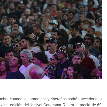
embre cuando los arandinos y ribereños podrán acceder a la
xima edición del festival Sonorama Ribera al precio de 60