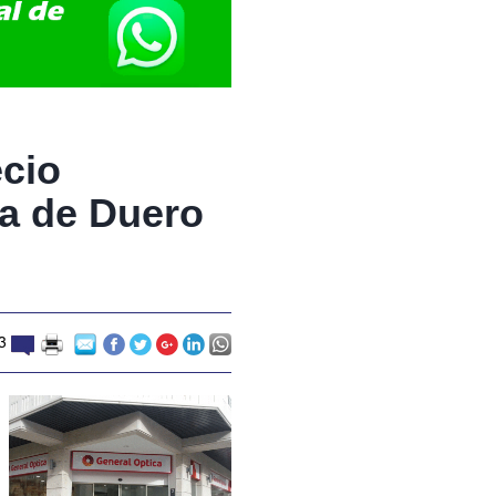
cio
da de Duero
3