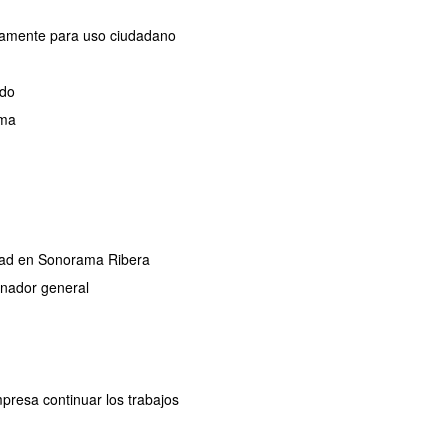
ivamente para uso ciudadano
ado
ama
ridad en Sonorama Ribera
dinador general
mpresa continuar los trabajos