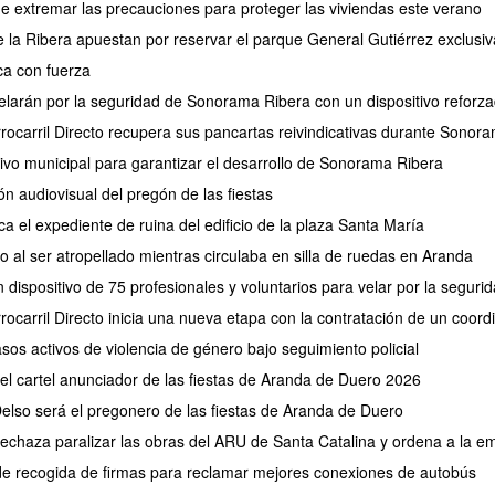
de extremar las precauciones para proteger las viviendas este verano
de la Ribera apuestan por reservar el parque General Gutiérrez exclus
a con fuerza
larán por la seguridad de Sonorama Ribera con un dispositivo reforz
rrocarril Directo recupera sus pancartas reivindicativas durante Sonor
tivo municipal para garantizar el desarrollo de Sonorama Ribera
ión audiovisual del pregón de las fiestas
ca el expediente de ruina del edificio de la plaza Santa María
 al ser atropellado mientras circulaba en silla de ruedas en Aranda
 dispositivo de 75 profesionales y voluntarios para velar por la segu
rocarril Directo inicia una nueva etapa con la contratación de un coor
os activos de violencia de género bajo seguimiento policial
 el cartel anunciador de las fiestas de Aranda de Duero 2026
elso será el pregonero de las fiestas de Aranda de Duero
 rechaza paralizar las obras del ARU de Santa Catalina y ordena a la e
de recogida de firmas para reclamar mejores conexiones de autobús