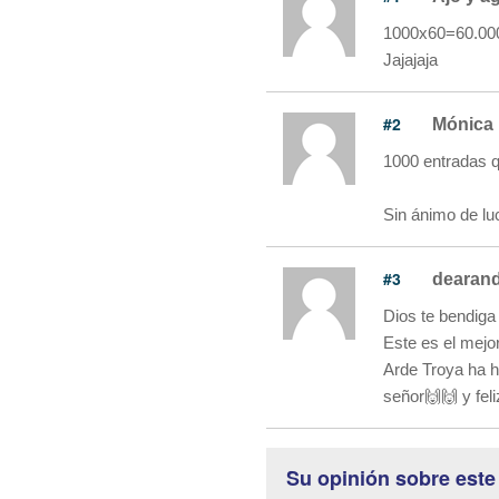
1000x60=60.000€
Jajajaja
#2
Mónica 
1000 entradas q
Sin ánimo de lu
#3
dearand
Dios te bendiga
Este es el mejo
Arde Troya ha h
señor🙌🙌 y fel
Su opinión sobre este