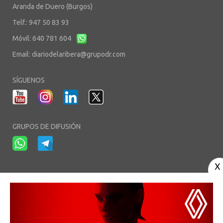
Aranda de Duero (Burgos)
Telf.: 947 50 83 93
Móvil: 640 781 604
Email:
diariodelaribera@grupodr.com
SÍGUENOS
GRUPOS DE DIFUSIÓN
-
-
-
Aviso Legal
Política de Privacidad
Política de Cookies
Área privada