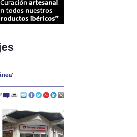
jes
ánea'
2