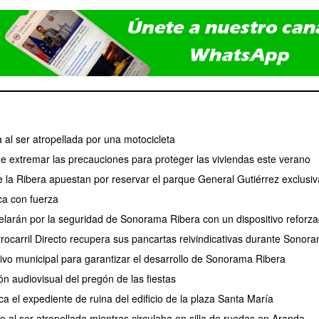
 al ser atropellada por una motocicleta
de extremar las precauciones para proteger las viviendas este verano
de la Ribera apuestan por reservar el parque General Gutiérrez exclus
a con fuerza
larán por la seguridad de Sonorama Ribera con un dispositivo reforz
rrocarril Directo recupera sus pancartas reivindicativas durante Sonor
tivo municipal para garantizar el desarrollo de Sonorama Ribera
ión audiovisual del pregón de las fiestas
ca el expediente de ruina del edificio de la plaza Santa María
 al ser atropellado mientras circulaba en silla de ruedas en Aranda