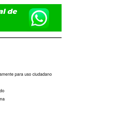
ivamente para uso ciudadano
ado
ama